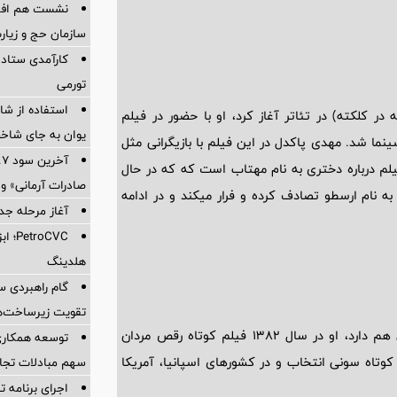
نشست هم افزای
سازمان حج و زیارت
کارآمدی ستاد د
تورمی
استفاده از ش
در کلکته) در تئاتر آغاز کرد، او با حضور در فیلم
یوان به جای شاخ
نی حمید لبخنده در سال 1379 وارد عرصه سینما شد. مهدی پاکدل در این فیلم با بازیگرانی مثل
یلم درباره دختری به نام مهتاب است که که در حال
صادرات آرمانی» واریز 
 نام ارسطو تصادف کرده و فرار میکند و در ادامه
آغاز مرحله جدید کالا
oCVC
هلدینگ
گام راهبردی سا
تقویت زیرساخت‌ه
مهدی پاکدل علاوه بر بازیگری مختصر فعالیتی در زمینه کارگردانی هم دارد، او در سال 1382 فیلم کوتاه رقص مردان
توسعه همکاری 
وتاه سونی انتخاب و در کشورهای اسپانیا، آمریکا
سهم مبادلات تجا
اجرای برنامه تح