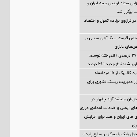
ی ستاد اربعین بیمه ایران و
 برگزار شد
ر ترازوی برنامه تحول و اقتصاد
اخص قیمت سنگ‌آهن مبتنی بر
ص‌های دلاری
آخرین سود ۲۷.۷ درصدی «اندوخته توسعه
شد؛ نرخ جدید ۲۹.۱ درصد
برگ از ۱۵ مردادماه
Petr؛ ابزار مدیریت ریسک فناوری برای
زمان منطقه آزاد چابهار در
ای ایمنی و خدمات امدادی مرزی
های ایران و هند برای افزایش
ری
ول بانک با تمرکز بر منابع پایدار،