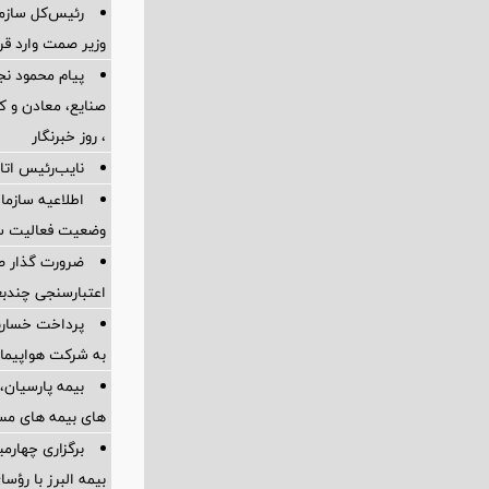
رئیس‌کل سازما
وزیر صمت وارد ق
پیام محمود نج
، روز خبرنگار
نایب‌رئیس اتاق
اطلاعیه سازم
وضعیت فعالیت سام
ضرورت گذار ص
اعتبارسنجی چندب
به شرکت هواپیمای
بیمه پارسیان، 
های بیمه های مس
برگزاری چهار
بیمه البرز با رؤ