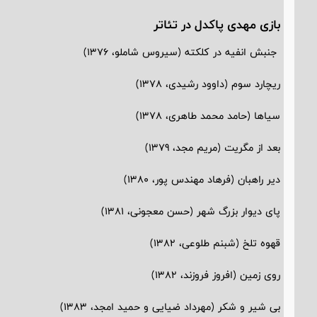
بازی مهدی پاکدل در تئاتر
جنبش انفیه در کلکته (سیروس شاملو، 1376)
ریچارد سوم (داوود رشیدی، 1378)
سیاها (حامد محمد طاهری، 1378)
بعد از مگریت (مریم مجد، 1379)
دیر راهبان (فرهاد مهندس پور، 1380)
پای دیوار بزرگ شهر (حسن معجونی، 1381)
قهوه تلخ (شبنم طلوعی، 1382)
روی زمین (افروز فروزند، 1382)
بی شیر و شکر (مهرداد ضیایی و حمید امجد، 1383)