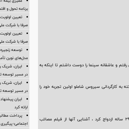
ممیزی بیمه آس
برنامه تحول و اقت
تعیین اولویت‌
صرفا با شرکت ملی
تعیین اولویت‌
صرفا با شرکت ملی
توسعه زنجیره
مدل‌های نوین تأم
رفتم و عاشقانه سینما را دوست داشتم تا اینکه به
ایران، شریک ر
در مسیر توسعه تج
ایران، شریک ر
نبش انفیه در کلکته به کارگردانی سیروس شاملو اولین تجربه خود را
در مسیر توسعه تج
ایران پیشنهاد 
ارائه کرد
پرداخت مطالبا
مهدی پاکدل 13 اسفند 1389 در 30 سالگی با بهنوش طباطبایی 29 ساله ازدواج کرد ، آشنایی آنها از فیلم مصائب
اجتماعی؛ پیگیری ب