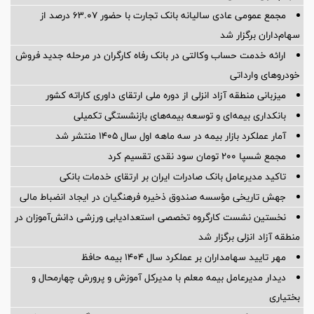
مجمع عمومی عادی سالیانه بانک تجارت با حضور ۶۳.۰۷ درصد از
سهام‌داران برگزار شد
ارائه خدمت حساب وکالتی در بانک رفاه کارگران در مرحله جدید فروش
خودروهای وارداتی
میزبانی منطقه آزاد انزلی از دوره ملی ارتقای داوری كاراته كشور
بانکداری بیمه‌ای و توسعه بیمه‌های بازنشستگی تکمیلی
آمار عملكرد بازار بیمه در سه ماهه اول سال 1405 منتشر شد
مجمع شسپا 200 تومان سود نقدی تقسیم کرد
تاکید مدیرعامل بانک صادرات ایران بر ارتقای خدمات بانکی
جهش تاریخی مؤسسه صندوق ذخیره فرهنگیان در ایجاد انضباط مالی
نخستین نشست كارگروه تخصصی استعدادیابی ورزشی دانش‌آموزان در
منطقه آزاد انزلی برگزار شد
مهر تایید سهامداران بر عملكرد سال ۱۴۰۴ بیمه حافظ
دیدار مدیرعامل بیمه معلم با مدیرکل آموزش و پرورش چهارمحال و
بختیاری