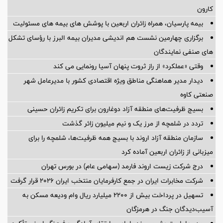
کارون
بیمه پارسیان، همراه زائران اربعین با پوشش های بیمه های مسئولیت
برگزاری چهارمین نشست هم اندیشی مدیران بیمه البرز با رؤسای تشکل
های صنفی نمایندگان
وقتی «عملکرد» از راز ثروت پنهان آسیا رونمایی می کند
دیدار مدیر هماهنگی مناطق ویژه اقتصادی کشور با مدیرعامل شهر
صنعتی کاوه
بسیج ظرفیت‌های منطقه آزاد دوغارون برای تکریم زائران حسینی
تردد در شلمچه از مرز یک و نیم میلیون زائر گذشت
سازمان منطقه آزاد اروند با بسیج همه ظرفیت‌ها، شلمچه را برای
میزبانی از زائران اربعین آماده کرد
درج شرکت زیست اروند فارمد (سهامی عام) در بورس تهران
شرکت مخابرات ایران در جمع کارفرمایان منتخب ایران ۲۰۲۶ قرار گرفت
تسهیل در پرداخت بیش از ۲۲۰۰ میلیارد ریال وام ودیعه مسکن به
آسیب‌دیدگان جنگ در هرمزگان