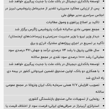
توسعه بانكداری دیجیتال در بانك ملت با جدیت پیگیری خواهد شد
پس از ارزیابی عملکرد مدیریتی؛ تقدیر از مدیرعامل پتروشیمی تبریز در
اجلاس سراسری مدیر موفق ملی
تاکید بر اصلاح پرتفوی و وصول مطالبات
مجمع عمومی عادی سالیانه شرکت پتروشیمی زاگرس برگزار شد
دیدار وزیر نیرو با وزیر مدیریت سرزمینی و زیرساخت‌های ارمنستان/
تأکید بر تسریع در اجرای پروژه‌های مشترک انرژی و برق
سال طلایی پترول با رشد ۷۴ درصدی درآمد و جهش ۴۶۱ درصدی سود
عملیاتی/ رشد ۱۰۰۰ درصدی سود نقدی در مجمع سالانه
توسعه بانكداری دیجیتال در بانك ملت با جدیت پیگیری خواهد شد ‌
با همکاری دو بانک، اولین صندوق تضمین غیردولتی کشور در بیمه دی
راه اندازي شد
تصویب افزایش ۷/۷ همتی سرمایه بانک ایران ونزوئلا در مجمع عمومی
سالانه
رونمایی از تسهیلات مالی صندوق بازنشستگی کشوری
استراتژی آربیتراژ در صرافی‌های ایرانی؛ فرصت سود از اختلاف قیمت یا