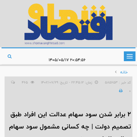
تغییر
۲۰:۵۴:۵۶ ۱۴۰۵/۰۵/۱۷
وضعیت
خانه
ناوبری
کد خبر : 585653
زمان: ۲۲:۴۵:۱۲ - تاریخ: ۱۴۰۲/۰۷/۲۹
465
0
2 برابر شدن سود سهام عدالت این افراد طبق
تصمیم دولت | چه کسانی مشمول سود سهام