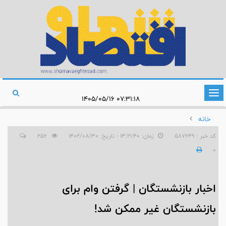
تغییر
۰۷:۳۱:۱۸ ۱۴۰۵/۰۵/۱۶
وضعیت
خانه
ناوبری
کد خبر : 587649
زمان: ۱۳:۲۱:۴۰ - تاریخ: ۱۴۰۲/۰۸/۳۰
256
0
اخبار بازنشستگان | گرفتن وام برای
بازنشستگان غیر ممکن شد!