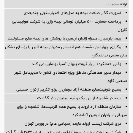
ارائه خدمات
ضرورت گذار صنعت بیمه به مدل‌های اعتبارسنجی چندبعدی
پرداخت خسارت ۵۰۰ میلیارد تومانی بیمه رازی به شرکت هواپیمایی
کارون
بیمه پارسیان، همراه زائران اربعین با پوشش های بیمه های مسئولیت
برگزاری چهارمین نشست هم اندیشی مدیران بیمه البرز با رؤسای تشکل
های صنفی نمایندگان
وقتی «عملکرد» از راز ثروت پنهان آسیا رونمایی می کند
دیدار مدیر هماهنگی مناطق ویژه اقتصادی کشور با مدیرعامل شهر
صنعتی کاوه
بسیج ظرفیت‌های منطقه آزاد دوغارون برای تکریم زائران حسینی
تردد در شلمچه از مرز یک و نیم میلیون زائر گذشت
سازمان منطقه آزاد اروند با بسیج همه ظرفیت‌ها، شلمچه را برای
میزبانی از زائران اربعین آماده کرد
درج شرکت زیست اروند فارمد (سهامی عام) در بورس تهران
شرکت مخابرات ایران در جمع کارفرمایان منتخب ایران ۲۰۲۶ قرار گرفت