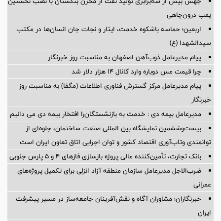
جهش بیش از سه‌برابری تولید نفت از مخزن بنگستان با نصب نخستین
پمپ درون‌چاهی
اربعین؛ حماسه باشکوه خدمت، ایثار و نجات جان انسان‌ها در مکتب
سیدالشهدا (ع)
پیام مدیرعامل ذوب‌آهن اصفهان به مناسبت روز خبرنگار
چرا قیمت مس دوباره وارد کانال ۱۴ هزار دلار شد
پیام مدیرعامل مرکز گسترش فناوری اطلاعات (مگفا) به مناسبت روز
خبرنگار
مدیرعامل بیمه دی : خدمت به بازنشستگان‌را افتخار بیمه دی می دانیم
بیست‌وششمین نمایشگاه بین المللی صنعت ساختمان، جلوه‌ای از
توانمندی وتاب‌آوری اقتصاد کشور و توان اجرایی اتاق تعاون ایران است
بانک تجارت، تأمین‌کننده مالی پروژه بازسازی فازهای ۴ و ۵ پارس جنوبی
ضرب‌الاجل مدیرعامل سازمان منطقه آزاد انزلی برای تكمیل پروژه‌های
عمرانی
خبرنگاران؛ مشاوران آگاه و نقش‌آفرینان جامعه‌ساز در مسیر پیشرفت
ایران