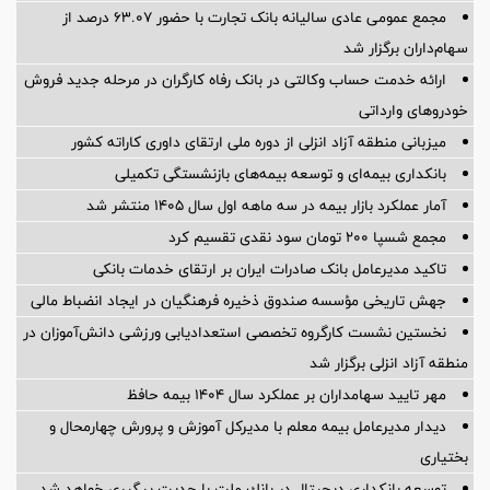
مجمع عمومی عادی سالیانه بانک تجارت با حضور ۶۳.۰۷ درصد از
سهام‌داران برگزار شد
ارائه خدمت حساب وکالتی در بانک رفاه کارگران در مرحله جدید فروش
خودروهای وارداتی
میزبانی منطقه آزاد انزلی از دوره ملی ارتقای داوری كاراته كشور
بانکداری بیمه‌ای و توسعه بیمه‌های بازنشستگی تکمیلی
آمار عملكرد بازار بیمه در سه ماهه اول سال 1405 منتشر شد
مجمع شسپا 200 تومان سود نقدی تقسیم کرد
تاکید مدیرعامل بانک صادرات ایران بر ارتقای خدمات بانکی
جهش تاریخی مؤسسه صندوق ذخیره فرهنگیان در ایجاد انضباط مالی
نخستین نشست كارگروه تخصصی استعدادیابی ورزشی دانش‌آموزان در
منطقه آزاد انزلی برگزار شد
مهر تایید سهامداران بر عملكرد سال ۱۴۰۴ بیمه حافظ
دیدار مدیرعامل بیمه معلم با مدیرکل آموزش و پرورش چهارمحال و
بختیاری
توسعه بانكداری دیجیتال در بانك ملت با جدیت پیگیری خواهد شد