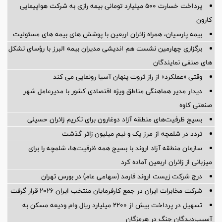
پرداخت خسارت ۵۰۰ میلیارد تومانی بیمه رازی به شرکت هواپیمایی
کارون
بیمه پارسیان، همراه زائران اربعین با پوشش های بیمه های مسئولیت
برگزاری چهارمین نشست هم اندیشی مدیران بیمه البرز با رؤسای تشکل
های صنفی نمایندگان
وقتی «عملکرد» از راز ثروت پنهان آسیا رونمایی می کند
دیدار مدیر هماهنگی مناطق ویژه اقتصادی کشور با مدیرعامل شهر
صنعتی کاوه
بسیج ظرفیت‌های منطقه آزاد دوغارون برای تکریم زائران حسینی
تردد در شلمچه از مرز یک و نیم میلیون زائر گذشت
سازمان منطقه آزاد اروند با بسیج همه ظرفیت‌ها، شلمچه را برای
میزبانی از زائران اربعین آماده کرد
درج شرکت زیست اروند فارمد (سهامی عام) در بورس تهران
شرکت مخابرات ایران در جمع کارفرمایان منتخب ایران ۲۰۲۶ قرار گرفت
تسهیل در پرداخت بیش از ۲۲۰۰ میلیارد ریال وام ودیعه مسکن به
آسیب‌دیدگان جنگ در هرمزگان