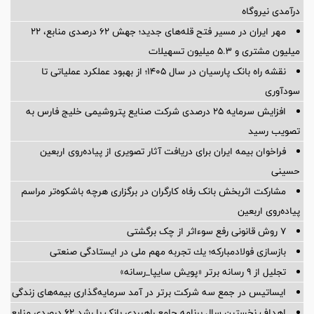
درآمدی نیروگاه
مهر ایران در مسیر فتح قله‌های جدید؛ جهش ۶۲ درصدی منابع، ۲۲
میلیون مشتری و ۵.۳ میلیون تسهیلات
نقشه راه بانک پارسیان در سال ۱۴۰۵؛ از بهبود عملکرد عملیاتی تا
سودآوری
افزایش سرمایه ۲۵ درصدی شرکت صنایع پتروشیمی خلیج فارس به
تصویب رسید
فراخوان بیمه ایران برای دریافت آثار تصویری از پیاده‌روی اربعین
حسینی
مشارکت اثربخش بانک رفاه کارگران در برگزاری هرچه باشکوه‌تر مراسم
پیاده‌روی اربعین
۷ روش قانونی رفع سوء‌اثر از چک برگشتی
بازسازی فولادمباركه؛ یك تجربه مهم ملی در ایستادگی صنعتی
تجلیل از ۹ رسانه برتر «پویش سایپا_رسانه»
ایساتیس در جمع سه شرکت برتر در آمد سرمایه‌گذاری بیمه‌های زندگی
اهداف نخستین سال برنامه جامع راهبردی بانک با رشد ۶۲ درصدی منابع