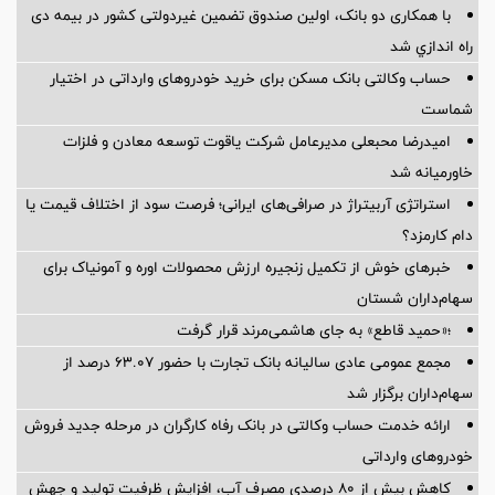
با همکاری دو بانک، اولین صندوق تضمین غیردولتی کشور در بیمه دی
راه اندازي شد
حساب وکالتی بانک مسکن برای خرید خودروهای وارداتی در اختیار
شماست
امیدرضا محبعلی مدیرعامل شرکت یاقوت توسعه معادن و فلزات
خاورمیانه شد
استراتژی آربیتراژ در صرافی‌های ایرانی؛ فرصت سود از اختلاف قیمت یا
دام کارمزد؟
خبرهای خوش از تکمیل زنجیره ارزش محصولات اوره و آمونیاک برای
سهام‌داران شستان
؛«حمید قاطع» به جای هاشمی‌مرند قرار گرفت
مجمع عمومی عادی سالیانه بانک تجارت با حضور ۶۳.۰۷ درصد از
سهام‌داران برگزار شد
ارائه خدمت حساب وکالتی در بانک رفاه کارگران در مرحله جدید فروش
خودروهای وارداتی
کاهش بیش از ۸۰ درصدی مصرف آب، افزایش ظرفیت تولید و جهش