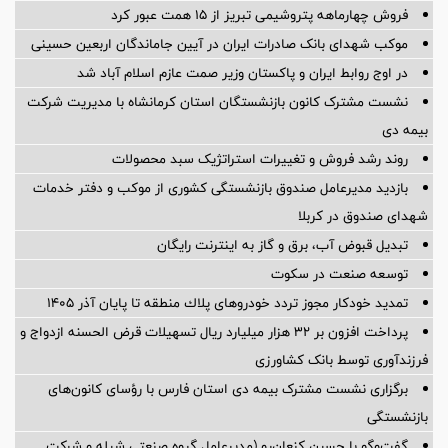
فروش چهارماهه پتروشیمی تبریز از ۱۵ همت عبور کرد
موکب شهدای بانک صادرات ایران در آیین جاماندگان اربعین حسینی
در اوج روابط ایران و پاکستان وزیر صمت عازم اسلام آباد شد
نشست مشترک کانون بازنشستگان استان کرمانشاه با مدیریت شرکت
بیمه دی
روند رشد فروش و تغییرات استراتژیک سبد محصولات
بازدید مدیرعامل صندوق بازنشستگی کشوری از موکب و دفتر خدمات
شهدای صندوق در کربلا
تبدیل قبوض آب، برق و گاز به اینترنت رایگان
توسعه صنعت در سکوت
تمدید خودكار مجوز تردد خودروهای پلاك منطقه تا پایان آذر ۱۴۰۵
پرداخت افزون بر 32 هزار میلیارد ریال تسهیلات قرض الحسنه ازدواج و
فرزندآوری توسط بانک کشاورزی
برگزاری نشست مشترک بیمه دی استان فارس با رؤسای کانون‌های
بازنشستگی
گفت‌وگو با حسین كنعان‌رو (مدیرعامل گروه صنعتی شیله و شركت