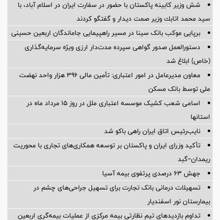
شش وزیر کابینه پاکستان با حضور در سفارت ایران در اسلام آباد، با
سيد محمد اتابك وزير صمت ديدار و گفتگو كردند
برپایی موکب بانک سینا در مسیر راهپیمایی جاماندگان اربعین حسینی
دستورالعمل صدور گواهی سپرده مدت‌دار ارزی ویژه سرمایه‌گذاری
(خاص) ابلاغ شد
معاون مدیرعامل در امور اعتباری: تأمین مالی ۳۹۶ هزار واحد نهضت
ملی توسط بانک مسکن
اسامی شعب کشیک موسسه اعتباری ملل در روز 15 مرداد ماه در
استانها
نایب‌رئیس اتاق ایران راهی باکو شد
تأکید وزرای ایران و پاکستان بر توسعه همکاری‌های تجاری با محوریت
ریمدان–گبد
جهش ۶۳ درصدی پرتفوی بیمه آسیا
تسهیلات درمانی بانک تجارت برای تسهیل جراحی‌های چشم در
بیمارستان نور اسفندیار
تداوم بازدیدهای تیم نظارتی بیمه مرکزی از عملیات بیمه‌گری اربعین