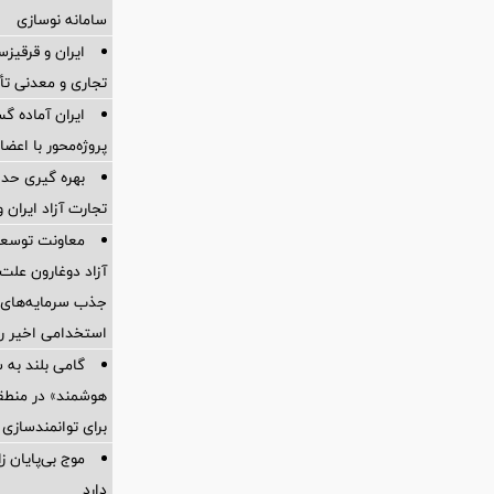
سامانه نوسازی
ایران و قرقیز
تجاری و معدنی تأ
ایران آماده 
پروژه‌محور با اع
بهره گیری حدا
تجارت آزاد ایران 
معاونت توسعه 
آزاد دوغارون علت
جذب سرمایه‌های ا
استخدامی اخیر را
گامی بلند به
هوشمند» در منطقه
برای توانمندسازی 
موج بی‌پایان 
دارد