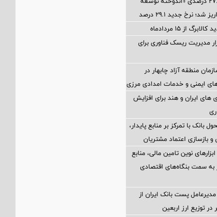
آخرین سود ۲۷.۷ درصدی «اندوخته توسعه
شد؛ نرخ جدید ۲۹.۱ درصد
برگ از ۱۵ مردادماه
Petr؛ ابزار مدیریت ریسک فناوری برای
زمان منطقه آزاد چابهار در
ای ایمنی و خدمات امدادی مرزی
های ایران و هند برای افزایش
ری
ول بانک با تمرکز بر منابع پایدار،
و بازسازی اعتماد مشتریان
 ابزارهای نوین تامین مالی، منابع
ر به سمت بنگاه‌های اقتصادی
مدیرعامل پست بانک ایران از
در توزیع ارز اربعین