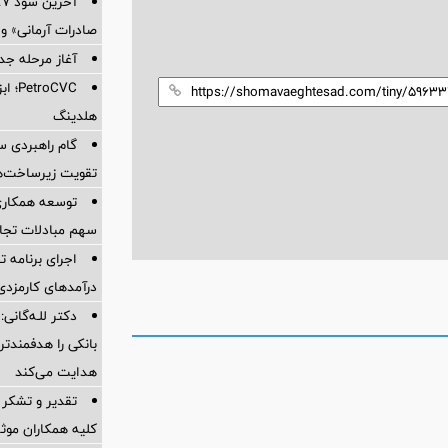
صادرات آرمانی» واریز 
آغاز مرحله جدید کالا
oCVC
هلدینگ
گام راهبردی سا
تقویت زیرساخت‌ه
توسعه همکاری 
سهم مبادلات تجا
اجرای برنامه تح
درآمدهای کارمزدی 
دکتر للـه‌گانی:
بانکی را هدفمندت
هدایت می‌کند
تقدیر و تشکر 
کلیه همکاران موثر 